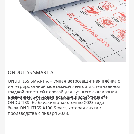
ONDUTISS SMART A
ONDUTISS SMART A – умная ветрозащитная плёнка с
интегрированной монтажной лентой и специальной
гладкой ответной полосой для лучшего склеивания
Внимание!
Это новая позиция в ассортименте
2
2
полотен. Выпускается в намотке 70 м
и 30 м
.
ONDUTISS. Её близким аналогом до 2023 года
была ONDUTISS А100 Smart, которая снята с
производства с января 2023.