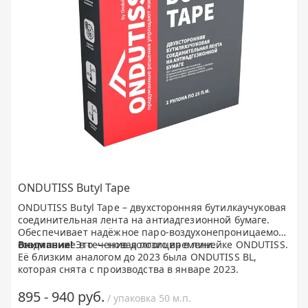
ONDUTISS Butyl Tape
ONDUTISS Butyl Tape – двухсторонняя бутилкаучуковая
соединительная лента на антиадгезионной бумаге.
Обеспечивает надёжное паро-воздухонепроницаемое
соединение в течение долгого времени.
Внимание!
Это — новая позиция в линейке ONDUTISS.
Её близким аналогом до 2023 была ONDUTISS BL,
которая снята с производства в январе 2023.
895 - 940 руб.
/ упаковка 50 м.п.