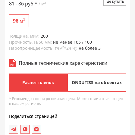
Где купить
81 - 86 руб.*
/ м²
96
м²
Толщина, мкм:
200
Прочность, Н/50 мм:
не менее 105 / 100
Паропроницаемость, г/(м²*24 ч):
не более 3
Полные технические характеристики
Расчёт плёнок
ONDUTISS на объектах
* Рекомендованная розничная цена. Может отличаться от цен
в вашем регионе.
Поделиться страницей