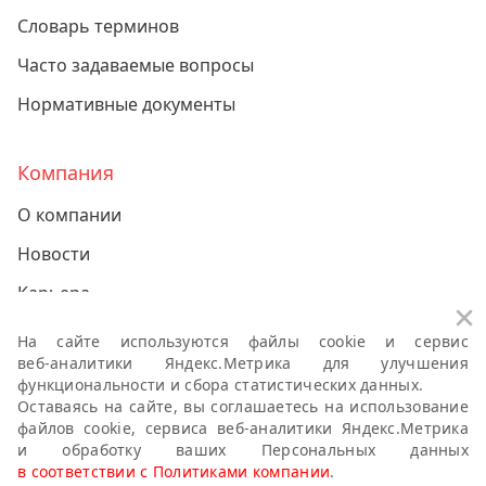
Словарь терминов
Часто задаваемые вопросы
Нормативные документы
Компания
О компании
Новости
Карьера
За
Контакты
На сайте используются файлы cookie и сервис
веб-аналитики
Яндекс.Метрика для улучшения
функциональности и сбора статистических данных.
Политики компании о персональных данных
Оставаясь на сайте, вы соглашаетесь на использование
файлов cookie, сервиса
веб-аналитики
Яндекс.Метрика
Антикоррупционная политика
и обработку ваших Персональных данных
в соответствии с Политиками компании
.
Правила публикации пользовательского контента