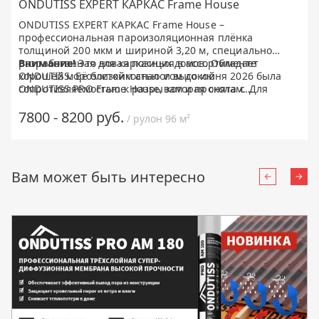
ONDUTISS EXPERT КАРКАС Frame House
ONDUTISS EXPERT КАРКАС Frame House –
профессиональная пароизоляционная плёнка
толщиной 200 мкм и шириной 3,20 м, специально
разработанная для каркасных домов. Обладает
Внимание!
Это новая позиция в ассортименте
хорошей морозостойкостью и высокой
ONDUTISS. Её близким аналогом до июня 2026 была
сопротивляемостью к разрывам и проколам. Для
ONDUTISS PRO Frame House, которая снята с
удобства монтажа- технологический загиб 20 см.
производства.
7800 - 8200 руб.
/ рулон 96 м²
Вам может быть интересно
Назад
Впе