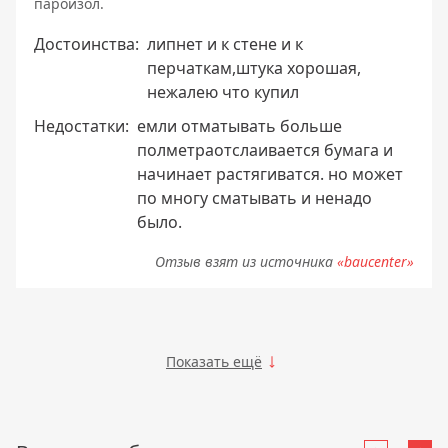
пароизол.
Достоинства:
липнет и к стене и к
перчаткам,штука хорошая,
нежалею что купил
Недостатки:
емли отматывать больше
полметраотслаивается бумага и
начинает растягиватся. но может
по многу сматывать и ненадо
было.
Отзыв взят из источника
«baucenter»
Показать ещё