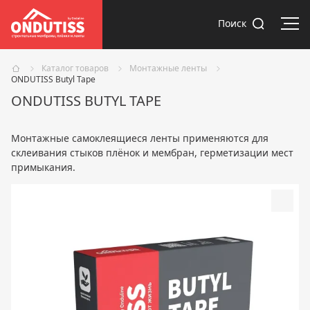
Отк
Поиск
Каталог товаров
Монтажные ленты
ONDUTISS Butyl Tape
ONDUTISS BUTYL TAPE
Монтажные самоклеящиеся ленты применяются для
склеивания стыков плёнок и мембран, герметизации мест
примыкания.
Доба