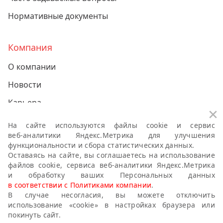
Нормативные документы
Компания
О компании
Новости
Карьера
За
Контакты
На сайте используются файлы cookie и сервис
веб-аналитики
Яндекс.Метрика для улучшения
функциональности и сбора статистических данных.
Политики компании о персональных данных
Оставаясь на сайте, вы соглашаетесь на использование
файлов cookie, сервиса
веб-аналитики
Яндекс.Метрика
Антикоррупционная политика
и обработку ваших Персональных данных
в соответствии с Политиками компании
.
Правила публикации пользовательского контента
В случае несогласия, вы можете отключить
Политика использования файлов cookie
использование «cookie» в настройках браузера или
покинуть сайт.