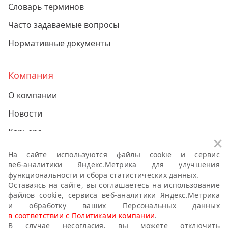
Словарь терминов
Часто задаваемые вопросы
Нормативные документы
Компания
О компании
Новости
Карьера
За
Контакты
На сайте используются файлы cookie и сервис
веб-аналитики
Яндекс.Метрика для улучшения
функциональности и сбора статистических данных.
Политики компании о персональных данных
Оставаясь на сайте, вы соглашаетесь на использование
файлов cookie, сервиса
веб-аналитики
Яндекс.Метрика
Антикоррупционная политика
и обработку ваших Персональных данных
в соответствии с Политиками компании
.
Правила публикации пользовательского контента
В случае несогласия, вы можете отключить