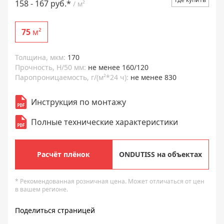
158 - 167 руб.*
/ м²
75
м²
Толщина, мкм:
170
Прочность, Н/50 мм:
не менее 160/120
Паропроницаемость, г/(м²*24 ч):
не менее 830
Инструкция по монтажу
Полные технические характеристики
Расчёт плёнок
ONDUTISS на объектах
* Рекомендованная розничная цена. Может отличаться от цен
в вашем регионе.
Поделиться страницей