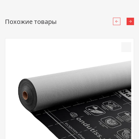
Похожие товары
Назад
Впе
Доба