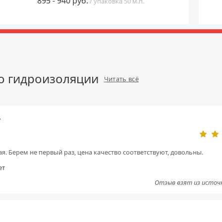
895 - 940 руб.
производства в январе 2023.
/ упаковка 50 м.п.
о гидроизоляции
Читать всё
ь
я. Берем не первый раз, цена качество соответствуют, довольны.
ет
Отзыв взят из источ