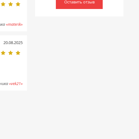
Оставить отзыв
ика
«materik»
20.08.2025
чника
«vek21»