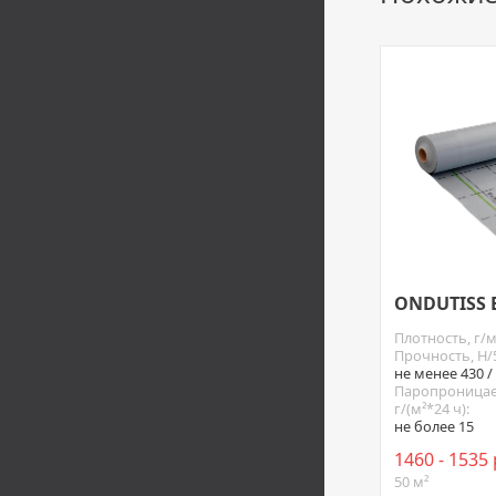
ONDUTISS 
Плотность, г/м
Прочность, Н/
не менее 430 /
Паропроницае
г/(м²*24 ч):
не более 15
1460 - 1535
50 м²