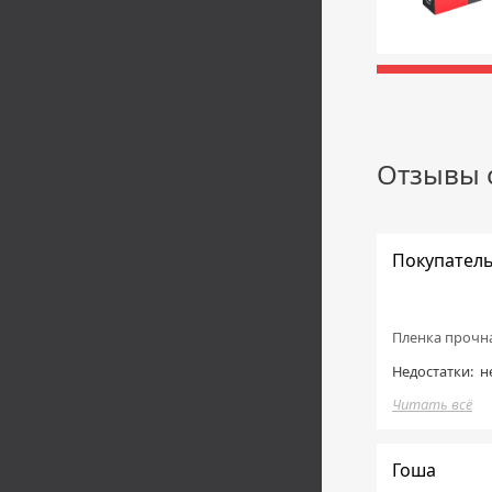
Отзывы 
Покупател
Пленка прочна
Недостатки:
н
Читать всё
Гоша