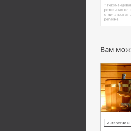
* Рекомендова
розничная цен
отличаться от
регионе.
Вам мож
Интересно и