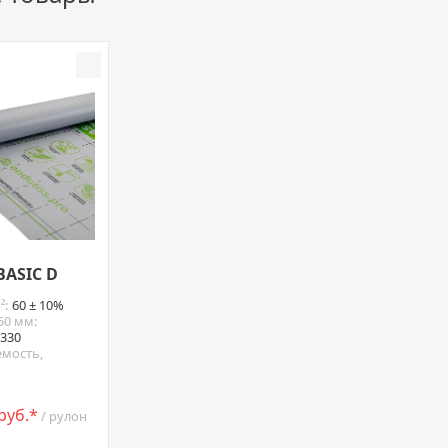
Добавить к сравнению
BASIC D
²:
60 ± 10%
50 мм:
 330
мость,
 руб.*
/ рулон