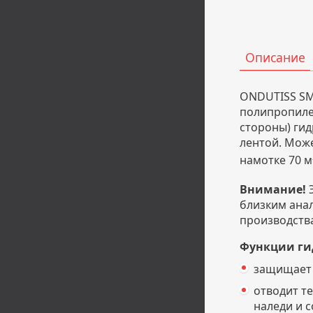
Описание
ONDUTISS SMA
полипропиле
стороны) ги
лентой. Мож
намотке 70 м
Внимание!
близким анал
производства
Функции ги
защищает 
отводит т
наледи и с