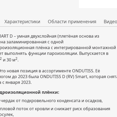
Характеристики
Области применения
Виде
RT D – умная двухслойная (плетёная основа из
на заламинированная с одной
дроизоляционная плёнка с интегрированной монтажной
ет выполнять функции пароизоляции. Выпускается в
2
2
и 30 м
.
Это новая позиция в ассортименте ONDUTISS. Её
огом до 2023 была ONDUTISS D (RV) Smart, которая снят
 с января 2023.
дроизоляционной плёнки:
чердак от подкровельного конденсата и осадков,
епловой поток от кровли и снижает риск образования
осулек,