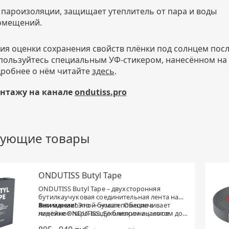
е пароизоляции, защищает утеплитель от пара и воды
омещений.
ия оценки сохранения свойств плёнки под солнцем пос
пользуйтесь специальным УФ-стикером, нанесённом на
дробнее о нём читайте
здесь
.
онтажу на канале
ondutiss.pro
вующие товары
ONDUTISS Butyl Tape
ONDUTISS Butyl Tape – двухсторонняя
бутилкаучуковая соединительная лента на
антиадгезионной бумаге. Обеспечивает
Внимание!
Это — новая позиция в
надёжное паро-воздухонепроницаемое
линейке ONDUTISS. Её близким аналогом до
соединение в течение долгого времени.
2023 была ONDUTISS BL, которая снята с