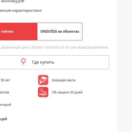
 монтажу.pdf
еские характеристики
т плёнок
ONDUTISS на объектах
 розничная цена. Может отличаться от цен в вашем регионе.
Где купить
30 лет
Клеящая лента
чества
УФ-защита 30 дней
актерий
ицей