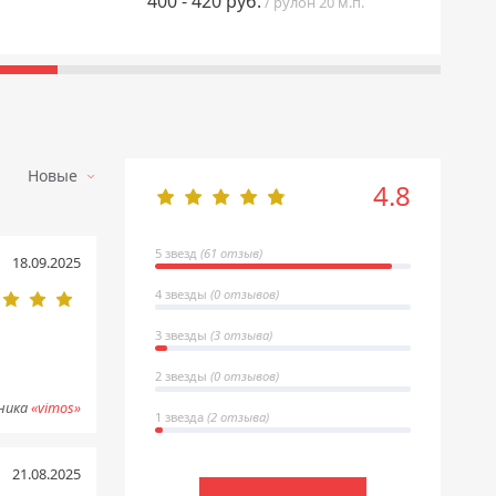
400 - 420 руб.
производства с января 2023.
/ рулон 20 м.п.
Новые
4.8
5 звезд
(61 отзыв)
18.09.2025
4 звезды
(0 отзывов)
3 звезды
(3 отзыва)
2 звезды
(0 отзывов)
ника
«vimos»
1 звезда
(2 отзыва)
21.08.2025