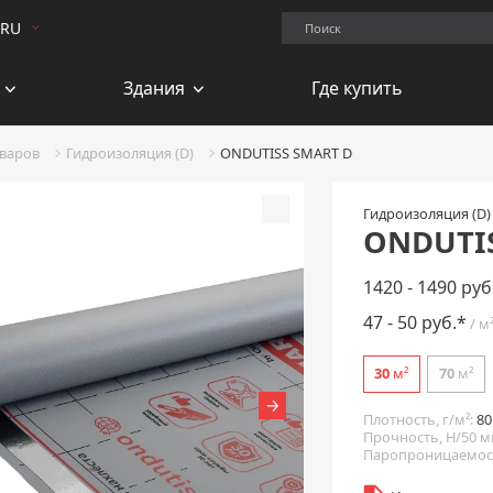
Поиск.
RU
Здания
Где купить
оваров
Гидроизоляция (D)
ONDUTISS SMART D
Гидроизоляция (D)
Добавить к сравнению
ONDUTIS
1420 - 1490 руб
47 - 50 руб.*
/ м
30
м²
70
м²
Плотность, г/м²:
80
Прочность, Н/50 м
Паропроницаемость