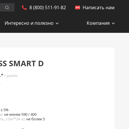
8 (800) 511-91-82
Написать нам
Заказать обратный звонок
Искать.
Интересно и полезно
Компания
S SMART D
.*
/ рулон
²
 ± 5%
м:
не менее 590 / 400
, г/(м²*24 ч):
не более 5