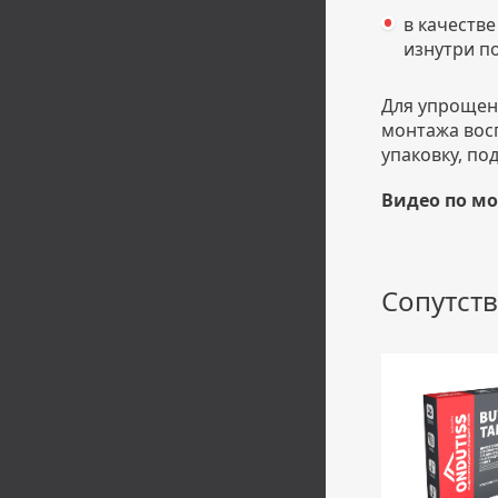
в качеств
изнутри п
Для упрощен
монтажа вос
упаковку, по
Видео по м
Сопутст