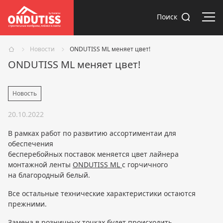
Отк
Поиск
Новости
ONDUTISS ML меняет цвет!
ONDUTISS ML меняет цвет!
Новость
20.10.2022
В рамках работ по развитию ассортимента
и для
обеспечения
бесперебойных поставок меняется цвет лайнера
монтажной ленты
ONDUTISS ML
с горчичного
на благородный белый.
Все остальные технические характеристики остаются
прежними.
Замена в розничных точках будет происходить