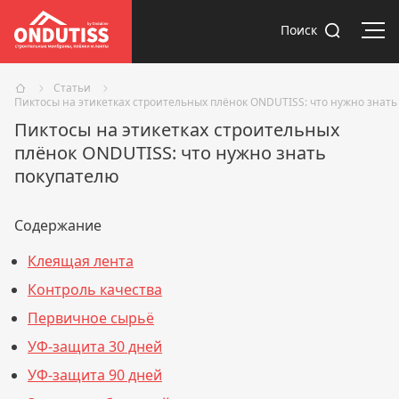
Отк
Поиск
Статьи
Пиктосы на этикетках строительных плёнок ONDUTISS: что нужно знать
Пиктосы на этикетках строительных
плёнок ONDUTISS: что нужно знать
покупателю
Содержание
Клеящая лента
Контроль качества
Первичное сырьё
УФ-защита 30 дней
УФ-защита 90 дней