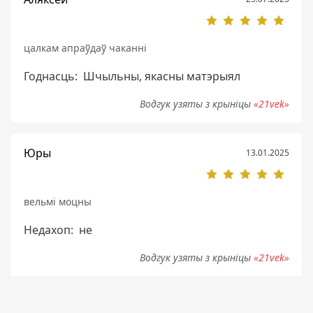
цалкам апраўдаў чаканні
Годнасць:
Шчыльны, якасны матэрыял
Водгук узяты з крыніцы
«21vek»
Юры
13.01.2025
вельмі моцны
Недахоп:
не
Водгук узяты з крыніцы
«21vek»