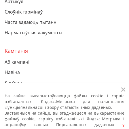
Артыкул
Слоўнік тэрмінаў
Часта задаюць пытанні
Нарматыўныя дакументы
Кампанія
Аб кампаніі
Навіна
Кар'ера
За
Кантакт
На сайце выкарыстоўваюцца файлы cookie і сэрвіс
вэб-аналітыкі
Яндэкс.Метрыка для паляпшэння
функцыянальнасці і збору статыстычных дадзеных.
Палітыкі кампаніі аб персанальных дадзеных
Застаючыся на сайце, вы згаджаецеся на выкарыстанне
файлаў cookie, сэрвісу
вэб-аналітыкі
Яндэкс.Метрыка і
Антыкарупцыйная палітыка
апрацоўку вашых Персанальных дадзеных
у