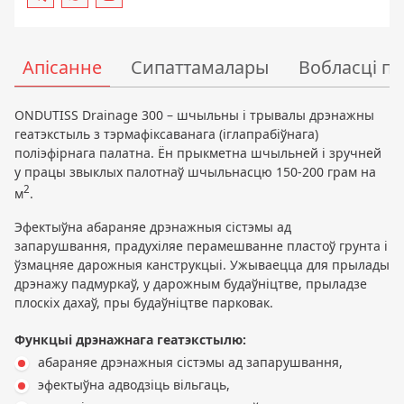
Апісанне
Сипаттамалары
Вобласці п
ONDUTISS Drainage 300 – шчыльны і трывалы дрэнажны
геатэкстыль з тэрмафіксаванага (іглапрабіўнага)
поліэфірнага палатна. Ён прыкметна шчыльней і зручней
у працы звыклых палотнаў шчыльнасцю 150-200 грам на
2
м
.
Эфектыўна абараняе дрэнажныя сістэмы ад
запарушвання, прадухіляе перамешванне пластоў грунта і
ўзмацняе дарожныя канструкцыі. Ужываецца для прылады
дрэнажу падмуркаў, у дарожным будаўніцтве, прыладзе
плоскіх дахаў, пры будаўніцтве парковак.
Функцыі дрэнажнага геатэкстылю:
абараняе дрэнажныя сістэмы ад запарушвання,
эфектыўна адводзіць вільгаць,