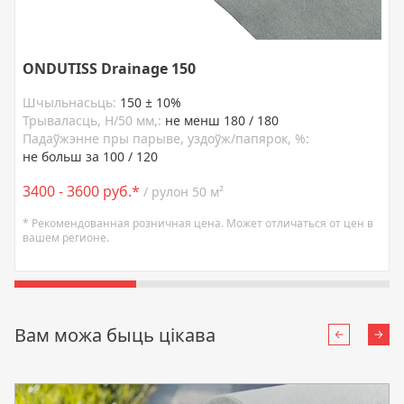
ONDUTISS Drainage 150
Шчыльнасьць:
150 ± 10%
Трываласць, H/50 мм,:
не менш 180 / 180
Падаўжэнне пры парыве, уздоўж/папярок, %:
не больш за 100 / 120
3400 - 3600 руб.*
/ рулон 50 м²
* Рекомендованная розничная цена. Может отличаться от цен в
вашем регионе.
Вам можа быць цікава
Назад
Нап