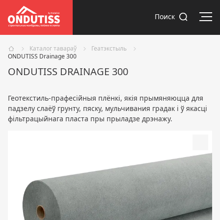
Адк
Поиск
Каталог тавараў
Геатэкстыль
ONDUTISS Drainage 300
ONDUTISS DRAINAGE 300
Геотекстиль-прафесійныя плёнкі, якія прымяняюцца для
падзелу слаёў грунту, пяску, мульчивания градак і ў якасці
фільтрацыйнага пласта пры прыладзе дрэнажу.
Доба