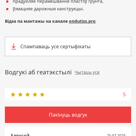
прадухіляе перамешванне пластоў грунта,
ўзмацняе дарожныя канструкцыі.
Відэа па мантажы на канале
ondutiss.pro
Спампаваць усе сертыфікаты
Водгукі аб геатэкстылі
Чытаць усе
5
Пакінуць водгук
Аляксей
25.07.2025