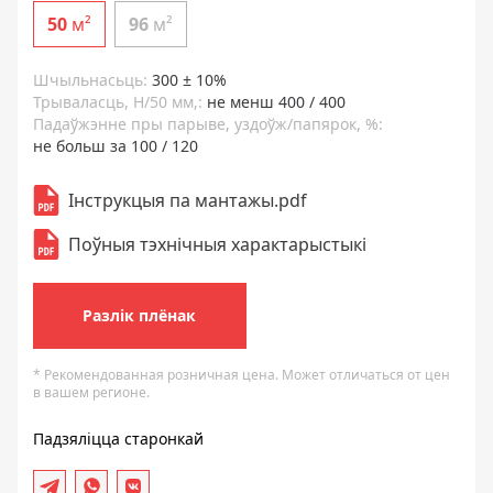
50
м²
96
м²
Шчыльнасьць:
300 ± 10%
Трываласць, H/50 мм,:
не менш 400 / 400
Падаўжэнне пры парыве, уздоўж/папярок, %:
не больш за 100 / 120
Інструкцыя па мантажы.pdf
Поўныя тэхнічныя характарыстыкі
Разлік плёнак
* Рекомендованная розничная цена. Может отличаться от цен
в вашем регионе.
Падзяліцца старонкай