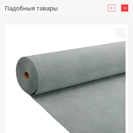
Падобныя тавары
Назад
Нап
Доба