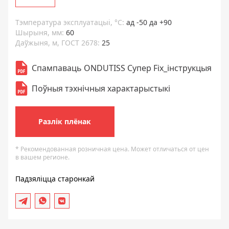
Тэмпература эксплуатацыі, °C:
ад -50 да +90
Шырыня, мм:
60
Даўжыня, м, ГОСТ 2678:
25
Спампаваць ONDUTISS Супер Fix_інструкцыя
Поўныя тэхнічныя характарыстыкі
Разлік плёнак
* Рекомендованная розничная цена. Может отличаться от цен
в вашем регионе.
Падзяліцца старонкай