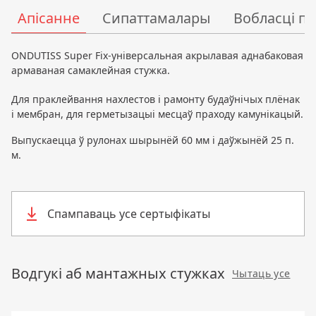
Апісанне
Сипаттамалары
Вобласці п
ONDUTISS Super Fix-універсальная акрылавая аднабаковая
армаваная самаклейная стужка.
Для праклейвання нахлестов і рамонту будаўнічых плёнак
і мембран, для герметызацыі месцаў праходу камунікацый.
Выпускаецца ў рулонах шырынёй 60 мм і даўжынёй 25 п.
м.
Спампаваць усе сертыфікаты
Водгукі аб мантажных стужках
Чытаць усе