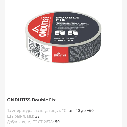
ONDUTISS Double Fix
Тэмпература эксплуатацыі, °C:
от -40 до +60
Шырыня, мм:
38
Даўжыня, м, ГОСТ 2678:
50