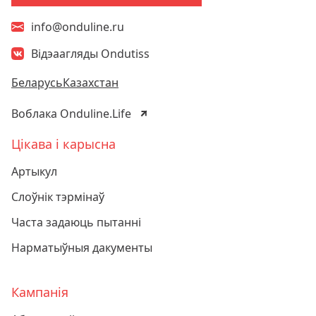
info@onduline.ru
Відэаагляды Ondutiss
Беларусь
Казахстан
Воблака Onduline.Life
Цікава і карысна
Артыкул
Слоўнік тэрмінаў
Часта задаюць пытанні
Нарматыўныя дакументы
Кампанія