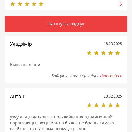
5
Пакінуць водгук
Уладзімір
18.03.2025
Выдатна ліпне
Водгук узяты з крыніцы
«baucenter»
Антон
23.02.2025
узяў для дадатковага праклейвання аднайменнай
параізаляцыі. хоць можна было і не браць, тамака
клейкае шво таксама нормаў трымае.