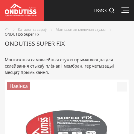
Адк
Поиск
Каталог тавараў
Мантажныя клеючыя стужкі
ONDUTISS Super Fix
ONDUTISS SUPER FIX
Мантажныя самаклейныя стужкі прымяняюцца для
склейвання стыкаў плёнак і мембран, герметызацыі
месцаў прымыкання.
Навінка
Доба