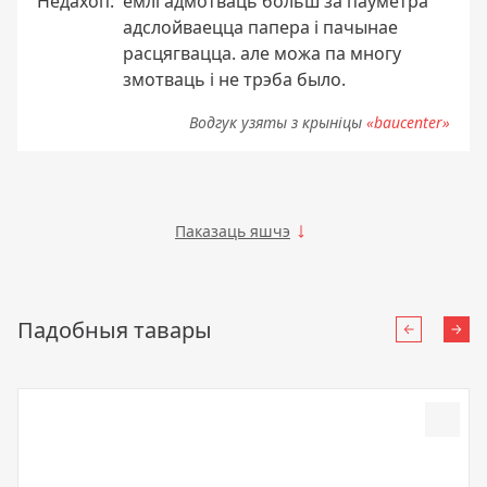
Недахоп:
емлі адмотваць больш за паўметра
адслойваецца папера і пачынае
расцягвацца. але можа па многу
змотваць і не трэба было.
Водгук узяты з крыніцы
«baucenter»
Паказаць яшчэ
Падобныя тавары
Назад
Нап
Доба