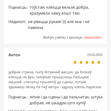
Годнасць:
тоўстая, клеіцца вельмі добра,
зразумела чаму кошт такі.
Недахоп:
не рвецца рукамі ))) але яна і не
павінна
Водгук узяты з крыніцы
«baucenter»
Антон
23.02.2025
добрая стужка, тыпу бітумнай масцікі. да блокаў
клеіцца на ўра, галоўнае прыціскаць пальцамі
мацней. спачатку прыляпіў да сцяны, потым
здымаеш лёнку па паў метра і адразу клеіль параізол.
Годнасць:
ліпне і да сцяны і да пальчатак, штука
добрая, не шкадую што купіў