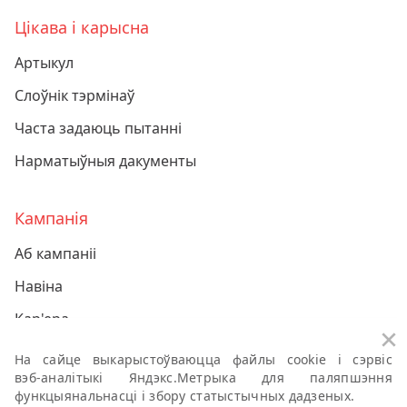
Цікава і карысна
Артыкул
Слоўнік тэрмінаў
Часта задаюць пытанні
Нарматыўныя дакументы
Кампанія
Аб кампаніі
Навіна
Кар'ера
За
Кантакт
На сайце выкарыстоўваюцца файлы cookie і сэрвіс
вэб-аналітыкі
Яндэкс.Метрыка для паляпшэння
функцыянальнасці і збору статыстычных дадзеных.