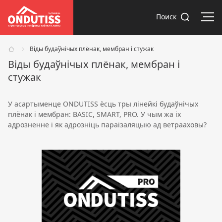
Адк
Поиск
Віды будаўнічых плёнак, мембран і стужак
Віды будаўнічых плёнак, мембран і
стужак
У асартыменце ONDUTISS ёсць тры лінейкі будаўнічых
плёнак і мембран: BASIC, SMART, PRO. У чым жа іх
адрозненне і як адрозніць параізаляцыю ад ветрааховы?