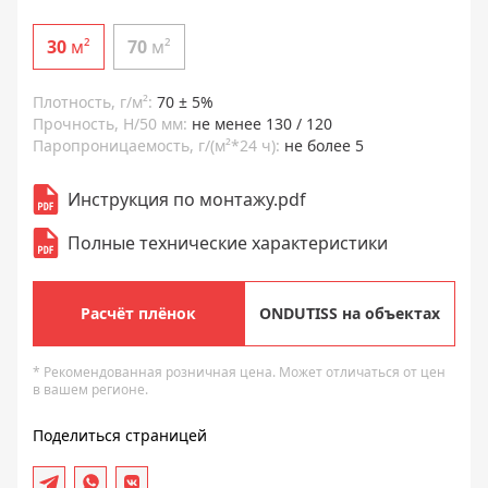
30
м²
70
м²
Плотность, г/м²:
70 ± 5%
Прочность, Н/50 мм:
не менее 130 / 120
Паропроницаемость, г/(м²*24 ч):
не более 5
Инструкция по монтажу.pdf
Полные технические характеристики
Расчёт плёнок
ONDUTISS на объектах
* Рекомендованная розничная цена. Может отличаться от цен
в вашем регионе.
Поделиться страницей