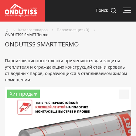
Отк
Поиск
Каталог товаров
Пароизоляция (В)
ONDUTISS SMART Termo
ONDUTISS SMART TERMO
Пароизоляционные плёнки применяются для защиты
утеплителя и ограждающих конструкций стен и кровель
от водяных паров, образующихся в отапливаемом жилом
помещении.
Хит продаж
Доба