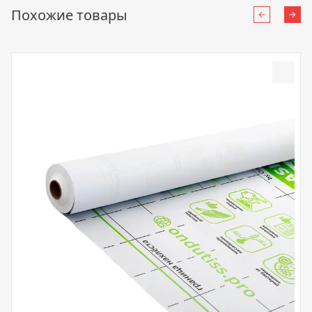
Похожие товары
Назад
Впе
Доба