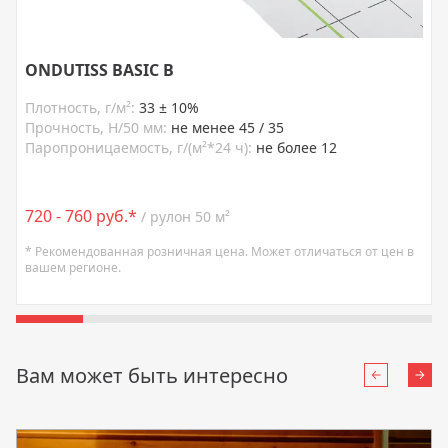
ONDUTISS BASIC B
Плотность, г/м²:
33 ± 10%
Прочность, Н/50 мм:
не менее 45 / 35
Паропроницаемость, г/(м²*24 ч):
не более 12
720 - 760 руб.*
/ рулон 50 м²
* Рекомендованная розничная цена. Может отличаться от цен в
вашем регионе.
Вам может быть интересно
Назад
Впе