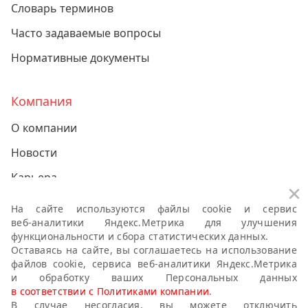
Словарь терминов
Часто задаваемые вопросы
Нормативные документы
Компания
О компании
Новости
Карьера
За
Контакты
На сайте используются файлы cookie и сервис
веб-аналитики
Яндекс.Метрика для улучшения
функциональности и сбора статистических данных.
Политики компании о персональных данных
Оставаясь на сайте, вы соглашаетесь на использование
файлов cookie, сервиса
веб-аналитики
Яндекс.Метрика
Антикоррупционная политика
и обработку ваших Персональных данных
в соответствии с Политиками компании
.
Правила публикации пользовательского контента
В случае несогласия, вы можете отключить