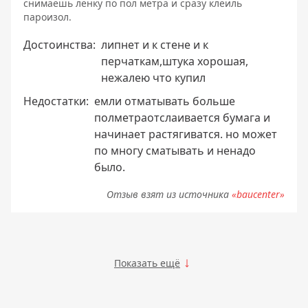
снимаешь ленку по пол метра и сразу клеиль
пароизол.
Достоинства:
липнет и к стене и к
перчаткам,штука хорошая,
нежалею что купил
Недостатки:
емли отматывать больше
полметраотслаивается бумага и
начинает растягиватся. но может
по многу сматывать и ненадо
было.
Отзыв взят из источника
«baucenter»
Показать ещё