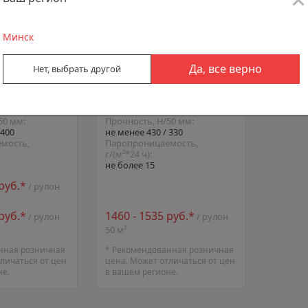
Минск
Да, все верно
Нет, выбрать другой
SMART D
ONDUTISS BASIC D
²:
80 ± 5%
Плотность, г/м²:
60 ± 10%
50 мм:
Прочность, Н/50 мм:
 400
не менее 430 / 330
мость,
Паропроницаемость,
г/(м²*24 ч):
не более 15
 руб.*
/ рулон
 руб.*
1460 - 1535 руб.*
/ рулон
/ рулон
50 м²
нная розничная
* Рекомендованная розничная
личаться от цен
цена. Может отличаться от цен
не.
в вашем регионе.