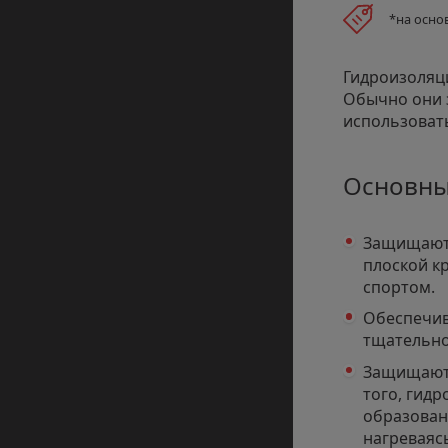
*на осно
Гидроизоляц
Обычно они 
использовать
Основны
Защищают 
плоской к
спортом.
Обеспечив
тщательно
Защищают 
того, гид
образован
нагреваяс