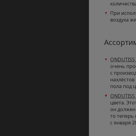
количеств
При испол
воздуха ж
Ассорти
ONDUTISS
очень прос
с производ
нахлёстов
пола под 
ONDUTISS 
цвета. Эт
он должен
то теперь
с января 2