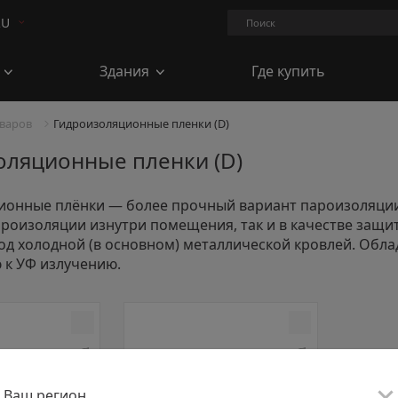
Поиск.
RU
Здания
Где купить
оваров
Гидроизоляционные пленки (D)
оляционные пленки (D)
ионные плёнки — более прочный вариант пароизоляции
ароизоляции изнутри помещения, так и в качестве защи
од холодной (в основном) металлической кровлей. Обл
 к УФ излучению.
Добавить к сравнению
Добавить к срав
Ваш регион