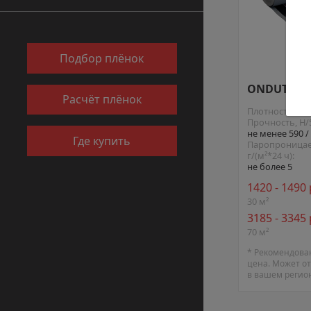
Подбор плёнок
ONDUTISS 
Расчёт плёнок
Плотность, г/м
Прочность, Н/
не менее 590 /
Где купить
Паропроницае
г/(м²*24 ч):
не более 5
1420 - 1490
30 м²
3185 - 3345
70 м²
* Рекомендова
цена. Может от
в вашем регио