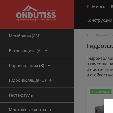
Минск
Конструкции
Каталог т
Мембраны (AM)
Гидроиз
Ветрозащита (А)
Гидроизоляц
в качестве п
Пароизоляция (В)
и протечек п
и стойкостью
Гидроизоляция (D)
Хит продаж
Геотекстиль
Монтажные ленты