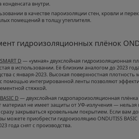
а конденсата внутри.
ьзовании в качестве пароизоляции стен, кровли и пе
илых помещений в толщу утеплителя.
мент гидроизоляционных плёнок OND
 SMART D
— «умная» двухслойная гидроизоляционная пл
тая в использовании. Её близким аналогом до 2023 года
ства с января-2023. Высокая поверхностная плотность м
 с помощью интегрированной ленты позволяют эффекти
цементной стяжкой.
BASIC D
— двухслойная гидропароизоляционная плёнка
от материал не имеет защиты от УФ-излучения — нельзя
 сразу закрываться кровельным покрытием. Если вам до
 вы можете приобрести гидроизоляцию ONDUTISS BASIC 
023 года снят с производства.