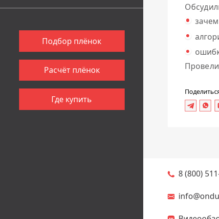
Обсудил
зачем
алгор
Подбор плёнок
ошибк
Провели 
Расчёт плёнок
Поделитьс
Где купить
8 (800) 511
info@ondul
Видеообзо