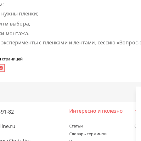
и:
 нужны плёнки;
итм выбора;
и монтажа.
эксперименты с плёнками и лентами, сессию «Вопрос-о
я страницей
Интересно и полезно
Ко
-91-82
ine.ru
Статьи
О 
Словарь терминов
Но
ры Ondutiss