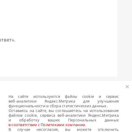
твет».
За
На сайте используются файлы cookie и сервис
веб-аналитики
Яндекс.Метрика для улучшения
мпания
Библиотека «Ондулин»
функциональности и сбора статистических данных.
Оставаясь на сайте, вы соглашаетесь на использование
файлов cookie, сервиса
веб-аналитики
Яндекс.Метрика
компании
Политики компании о
и обработку ваших Персональных данных
персональных данных
в соответствии с Политиками компании
.
вости
В случае несогласия, вы можете отключить
Антикоррупционная политика