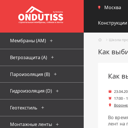
Москва
Конструкции
Школа пр
Мембраны (AM)
Как выб
Ветрозащита (А)
Пароизоляция (В)
Как в
Гидроизоляция (D)
23.04.2
Дата
17:00 - 
Время нач
Воронеж
Место
Геотекстиль
Во врем
лент на 
Монтажные ленты