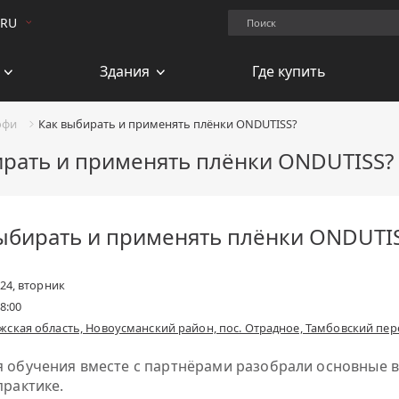
Поиск.
RU
Здания
Где купить
офи
Как выбирать и применять плёнки ONDUTISS?
ирать и применять плёнки ONDUTISS?
ыбирать и применять плёнки ONDUTI
024, вторник
18:00
ала
ская область, Новоусманский район, пос. Отрадное, Тамбовский пере
я обучения вместе с партнёрами разобрали основные в
практике.