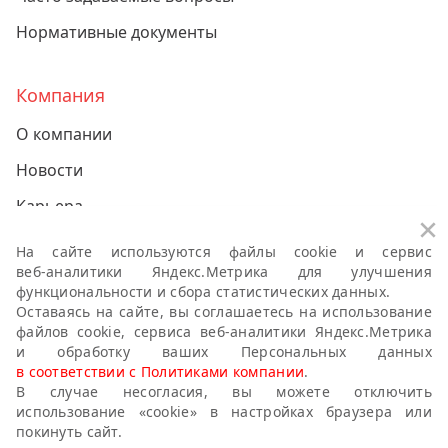
Нормативные документы
Компания
О компании
Новости
Карьера
За
Контакты
На сайте используются файлы cookie и сервис
веб-аналитики
Яндекс.Метрика для улучшения
функциональности и сбора статистических данных.
Политики компании о персональных данных
Оставаясь на сайте, вы соглашаетесь на использование
файлов cookie, сервиса
веб-аналитики
Яндекс.Метрика
Антикоррупционная политика
и обработку ваших Персональных данных
в соответствии с Политиками компании
.
Правила публикации пользовательского контента
В случае несогласия, вы можете отключить
Политика использования файлов cookie
использование «cookie» в настройках браузера или
покинуть сайт.