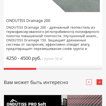
ONDUTISS Drainage 200
ONDUTISS Drainage 200 – дренажный геотекстиль из
термофиксированного (иглопробивного) полиэфирного
полотна повышенной плотности. Улучшенный аналог
ONDUTISS Drainage 150
. Защищает дренажные
системы от засорения, эффективно отводит влагу,
предотвращает перемешивание слоёв грунта и
усиливает дренажные конструкции. Применяется в
дренажных системах, дорожном строительстве, при
4250 - 4500 руб.
/ рулон 50 м²
строительстве парковок, садовых дорожек, в
ландшафтном дизайне.
Вам может быть интересно
Назад
Впе