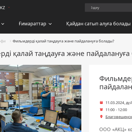
Поиск.
KZ
Ғимараттар
Қайдан сатып алуға болады
офи
Фильмдерді қалай таңдауға және пайдалануға болады?
ді қалай таңдауға және пайдалануға
Фильмдер
пайдалан
11.03.2024, дү
Күні
11:00 - 12:00
Басталу уақыты
Благовещенск
Басталу уақыты
ООО «АКЦ» ко