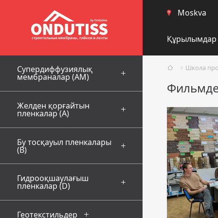
Moskva
Құрылымдар
Школа пр
Супердиффузиялық
мембраналар (AM)
Фильмдер
Желден қорғайтын
пленкалар (А)
Бу тосқауыл пленкалары
(В)
Гидрооқшаулағыш
пленкалар (D)
Геотекстильдер