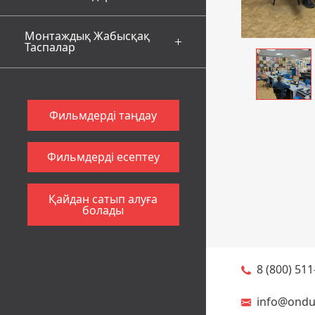
Монтаждық Жабысқақ
Таспалар
Фильмдерді таңдау
Фильмдерді есептеу
Қайдан сатып алуға
болады
8 (800) 511
info@ondul