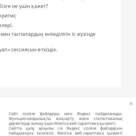
ізге не үшін қажет?
оритмі;
елері.
мен таспалардың өнімділігін іс жүзінде
уап» сессиясын өткіздік.
За
Сайт cookie файлдары мен Яндекс пайдаланады.
мпания
Бұлт Onduline.Life
Функционалдылықты жақсарту және статистикалық
деректерді жинау үшін Metrica веб-сараптама қызметі.
Сайтта қалу арқылы сіз Яндекс cookie файлдарын
мпания туралы
Компанияның жеке деректерге
пайдалануға келісесіз. Metrica веб-сараптама қызметі
қатысты саясаты