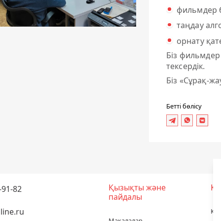
фильмдер б
таңдау алг
орнату қат
Біз фильмдер 
тексердік.
Біз «Сұрақ-жа
Бетті бөлісу
Қызықты және
Ко
-91-82
пайдалы
ine.ru
Ко
Мақалалар