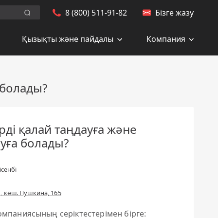
8 (800) 511-91-82
Бізге жазу
Заказать обратный звонок
Искать.
Қызықты және пайдалы
Компания
 болады?
ді қалай таңдауға және
уға болады?
йсенбі
, көш. Пушкина, 165
мпаниясының серіктестерімен бірге: