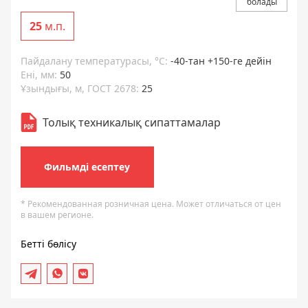
болады
25
м.п.
Пайдалану температурасы, °C:
-40-тан +150-ге дейін
Ені, мм:
50
Ұзындығы, м, ГОСТ 2678:
25
Толық техникалық сипаттамалар
Фильмді есептеу
* Рекомендованная розничная цена. Может отличаться от цен
в вашем регионе.
Бетті бөлісу