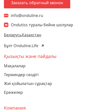
Заказать обратный звонок
info@onduline.ru
Ondutiss туралы бейне шолулар
Беларусь
Казахстан
Бұлт Onduline.Life
Қызықты және пайдалы
Мақалалар
Терминдер сөздігі
Жиі қойылатын сұрақтар
Ережелер
Компания