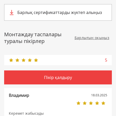
Барлық сертификаттарды жүктеп алыңыз
Монтаждау таспалары
Барлығын оқыңыз
туралы пікірлер
5
Пікір қалдыру
Владимир
18.03.2025
Керемет жабысады