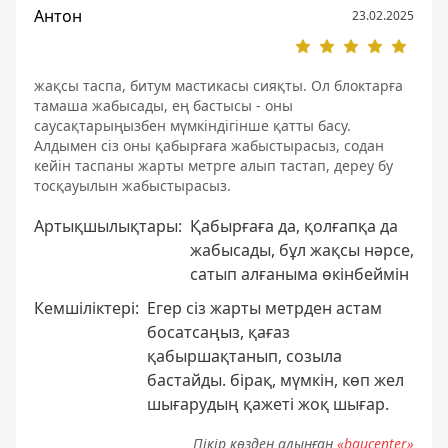
Антон
23.02.2025
жақсы таспа, битум мастикасы сияқты. Ол блоктарға
тамаша жабысады, ең бастысы - оны
саусақтарыңызбен мүмкіндігінше қатты басу.
Алдымен сіз оны қабырғаға жабыстырасыз, содан
кейін таспаны жарты метрге алып тастап, дереу бу
тосқауылын жабыстырасыз.
Артықшылықтары:
Қабырғаға да, қолғапқа да
жабысады, бұл жақсы нәрсе,
сатып алғаныма өкінбеймін
Кемшіліктері:
Егер сіз жарты метрден астам
босатсаңыз, қағаз
қабыршақтанып, созыла
бастайды. бірақ, мүмкін, көп жел
шығарудың қажеті жоқ шығар.
Пікір көзден алынған
«baucenter»