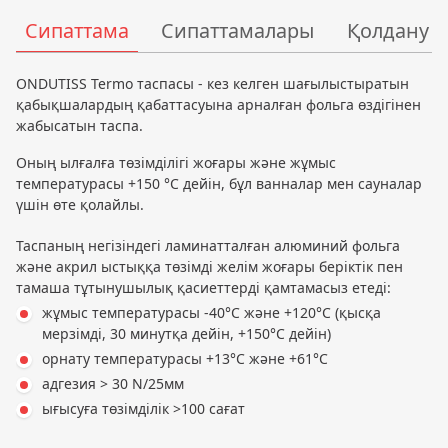
Сипаттама
Сипаттамалары
Қолдану с
ONDUTISS Termo таспасы - кез келген шағылыстыратын
қабықшалардың қабаттасуына арналған фольга өздігінен
жабысатын таспа.
Оның ылғалға төзімділігі жоғары және жұмыс
температурасы +150 °C дейін, бұл ванналар мен сауналар
үшін өте қолайлы.
Таспаның негізіндегі ламинатталған алюминий фольга
және акрил ыстыққа төзімді желім жоғары беріктік пен
тамаша тұтынушылық қасиеттерді қамтамасыз етеді:
жұмыс температурасы -40°C және +120°C (қысқа
мерзімді, 30 минутқа дейін, +150°C дейін)
орнату температурасы +13°C және +61°C
адгезия > 30 N/25мм
ығысуға төзімділік >100 сағат