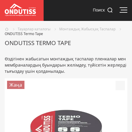
Мәз
Поиск
Тауарлар каталогы
Монтаждық Жабысқақ Таспалар
ONDUTISS Termo Tape
ONDUTISS TERMO TAPE
Өздігінен жабысатын монтаждық таспалар пленкалар мен
мембраналардың буындарын желімдеу, түйісетін жерлерді
тығыздау үшін қолданылады.
Жаңа
Доба