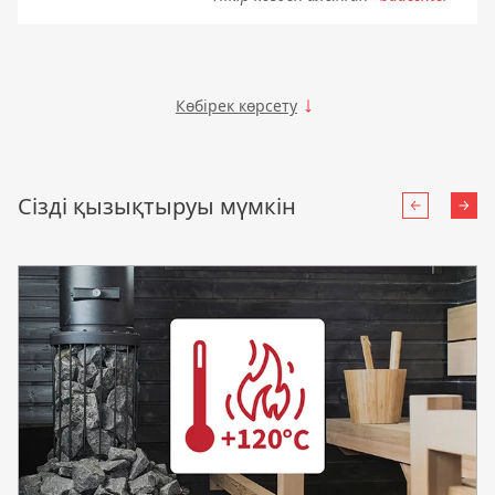
Көбірек көрсету
Сізді қызықтыруы мүмкін
Артқа
Алғ