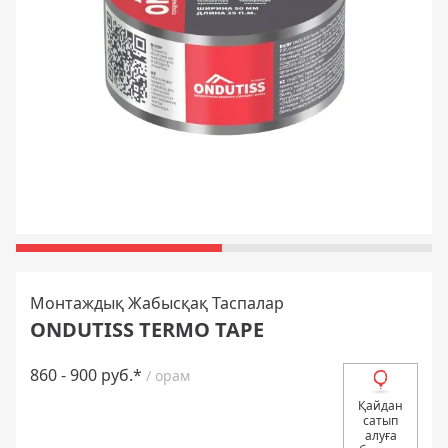
Монтаждық Жабысқақ Таспалар
ONDUTISS TERMO TAPE
860 - 900 руб.*
/ орам
Қайдан
сатып
алуға