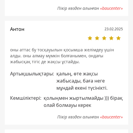
Пікір көзден алынған
«baucenter»
Антон
23.02.2025
оны аттас бу тосқауылын қосымша желімдеу үшін
алды. оны алмау мүмкін болғанымен, ондағы
жабысқақ тігіс де жақсы ұстайды.
Артықшылықтары:
қалың, өте жақсы
жабысады, баға неге
мұндай екені түсінікті.
Кемшіліктері:
қолыңмен жыртылмайды ))) бірақ
олай болмауы керек
Пікір көзден алынған
«baucenter»