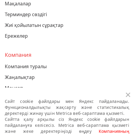
Мақалалар
Терминдер сөздігі
Жиі қойылатын сұрақтар
Ережелер
Компания
Компания туралы
Жаңалықтар
Мансап
За
Байланыс
Сайт cookie файлдары мен Яндекс пайдаланады.
Функционалдылықты жақсарту және статистикалық
деректерді жинау үшін Metrica веб-сараптама қызметі.
Компанияның жеке деректерге қатысты саясаты
Сайтта қалу арқылы сіз Яндекс cookie файлдарын
пайдалануға келісесіз. Metrica веб-сараптама қызметі
Сыбайлас жемқорлыққа қарсы саясат
және жеке деректеріңізді өңдеу
Компанияның