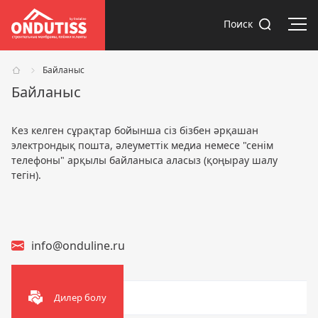
Мәз
Поиск
Байланыс
Байланыс
Кез келген сұрақтар бойынша сіз бізбен әрқашан
электрондық пошта, әлеуметтік медиа немесе "сенім
телефоны" арқылы байланыса аласыз (қоңырау шалу
тегін).
info@onduline.ru
Дилер болу